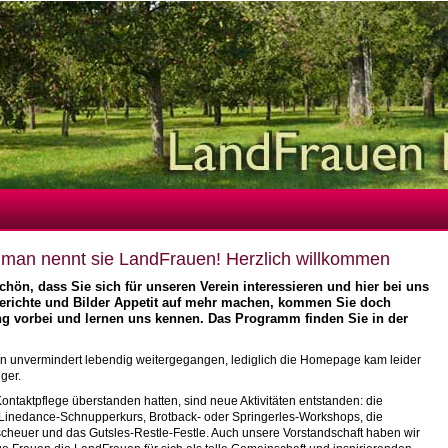
: man nennt sie LandFrauen! Herzlich willkommen
chön, dass Sie sich für unseren Verein interessieren und hier bei uns
erichte und Bilder Appetit auf mehr machen, kommen Sie doch
ung vorbei und lernen uns kennen. Das Programm finden Sie in der
ren unvermindert lebendig weitergegangen, lediglich die Homepage kam leider
ger.
ontaktpflege überstanden hatten, sind neue Aktivitäten entstanden: die
 Linedance-Schnupperkurs, Brotback- oder Springerles-Workshops, die
scheuer und das Gutsles-Restle-Festle. Auch unsere Vorstandschaft haben wir