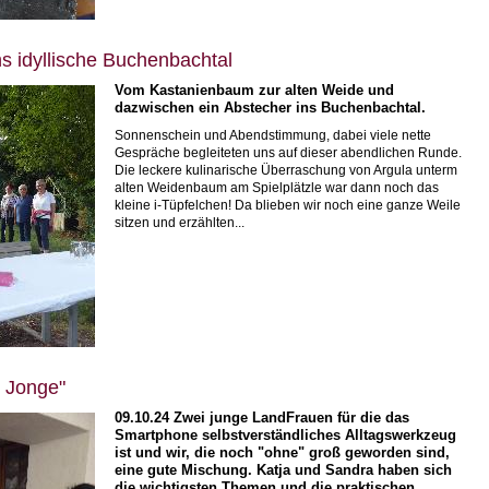
 idyllische Buchenbachtal
Vom Kastanienbaum zur alten Weide und
dazwischen ein Abstecher ins Buchenbachtal.
Sonnenschein und Abendstimmung, dabei viele nette
Gespräche begleiteten uns auf dieser abendlichen Runde.
Die leckere kulinarische Überraschung von Argula unterm
alten Weidenbaum am Spielplätzle war dann noch das
kleine i-Tüpfelchen! Da blieben wir noch eine ganze Weile
sitzen und erzählten...
 Jonge"
09.10.24
Zwei junge LandFrauen für die das
Smartphone selbstverständliches Alltagswerkzeug
ist und wir, die noch "ohne" groß geworden sind,
eine gute Mischung. Katja und Sandra haben sich
die wichtigsten Themen und die praktischen